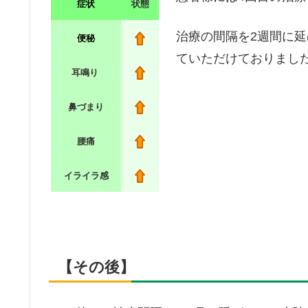
症状
状態
治療の間隔を2週間に
便秘
ていただけておりまし
耳鳴り
鼻づまり
腰痛
イライラ感
【その後】