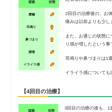
症状
状態
2回目の治療後の、お
便秘
痛みは以前よりも少し
耳鳴り
また、お通じの状態に
鼻づまり
り感が増したという事
腰痛
耳鳴りや鼻づまりは1
イライラ感
イライラ感についても
【4回目の治療】
3回目の治療の後も、
症状
状態