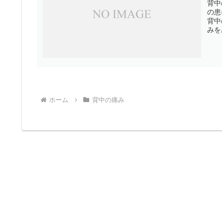
背中
の患
背中
みを
ホーム
背中の痛み