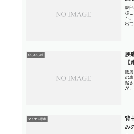
腹部
様こ
た。
出て
腰
いらいら感
【
腰痛
の患
起き
が、
背
マイナス思考
み