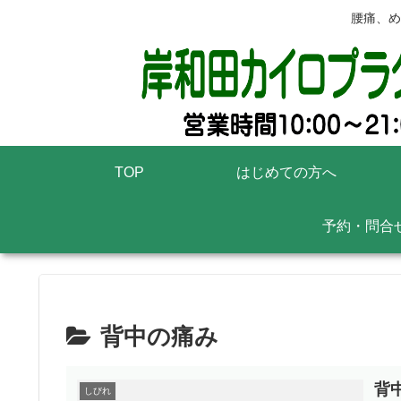
腰痛、め
TOP
はじめての方へ
予約・問合
背中の痛み
背
しびれ