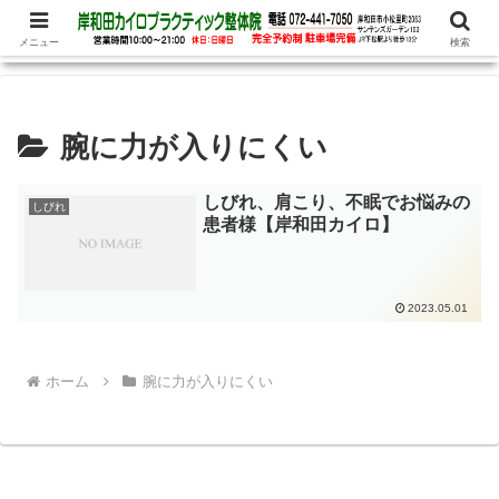
腰痛、めまい、頭痛の他、パニック障害、不安・恐怖症など心理的な症状もお
任せ下さい
メニュー
検索
腕に力が入りにくい
しびれ、肩こり、不眠でお悩みの
しびれ
患者様【岸和田カイロ】
2023.05.01
ホーム
腕に力が入りにくい