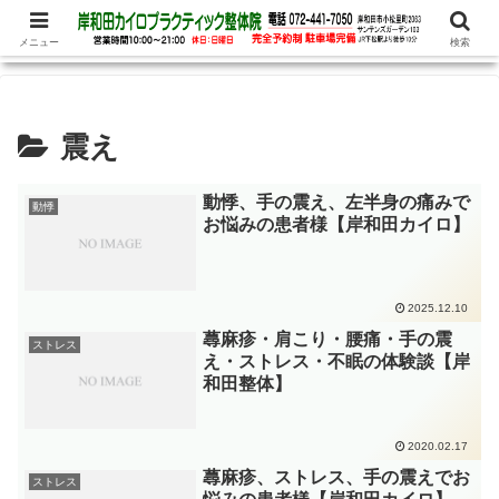
腰痛、めまい、頭痛の他、パニック障害、不安・恐怖症など心理的な症状もお
任せ下さい
メニュー
検索
震え
動悸、手の震え、左半身の痛みで
動悸
お悩みの患者様【岸和田カイロ】
2025.12.10
蕁麻疹・肩こり・腰痛・手の震
ストレス
え・ストレス・不眠の体験談【岸
和田整体】
2020.02.17
蕁麻疹、ストレス、手の震えでお
ストレス