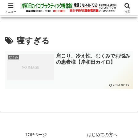
腰痛、めまい、頭痛の他、パニック障害、不安・恐怖症など心理的な症状もお
任せ下さい
メニュー
検索
寝すぎる
肩こり、冷え性、むくみでお悩み
むくみ
の患者様【岸和田カイロ】
2024.02.19
TOPページ
はじめての方へ