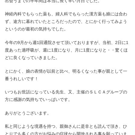
出会うまでの半年間は本当に長く辛い月日でした。
神経内科でもらった薬も、婦人科でもらった漢方薬も娘には合わ
ず、途方に暮れていたところだったので、とにかく行ってみよう
というのが最初の気持ちでした。
今年の9月から週1回通院させて頂いておりますが、当初、2日に1
度あった過呼吸が、週に1度になり、月に1度になりと・・驚くほ
どに良くなっていきました。
とにかく、娘の表情が以前と比べ、明るくなった事が親として一
番うれしいです！
いつもお世話になっている先生、又、主催のＳＬＣＡグループの
方に感謝の気持ちでいっぱいです。
ありがとうございます。
私と同じような境遇を持つ、親御さんに是非とも読んで頂き、ひ
とりでも多くの方がお悩みの症状から開放される事を願っていま