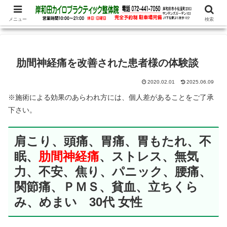
腰痛、めまい、頭痛の他、パニック障害、不安・恐怖症など心理的な症状もお
任せ下さい
メニュー
検索
肋間神経痛を改善された患者様の体験談
2020.02.01
2025.06.09
※施術による効果のあらわれ方には、個人差があることをご了承
下さい。
肩こり、頭痛、胃痛、胃もたれ、不
眠、
肋間神経痛
、ストレス、無気
力、不安、焦り、パニック、腰痛、
関節痛、ＰＭＳ、貧血、立ちくら
み、めまい 30代 女性