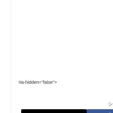
ria-hidden=”false”>
シ