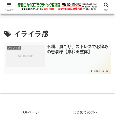
腰痛、めまい、頭痛の他、パニック障害、不安・恐怖症など心理的な症状もお
任せ下さい
メニュー
検索
イライラ感
不眠、肩こり、ストレスでお悩み
いらいら感
の患者様【岸和田整体】
2023.06.26
TOPページ
はじめての方へ