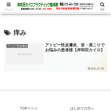
腰痛、めまい、頭痛の他、パニック障害、不安・恐怖症など心理的な症状もお
任せ下さい
メニュー
検索
痒み
アトピー性皮膚炎、首・肩こりで
アトピー性皮膚炎
お悩みの患者様【岸和田カイロ】
2021.07.05
TOPページ
はじめての方へ