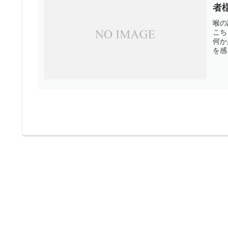
者
喉の
こち
何か
を感