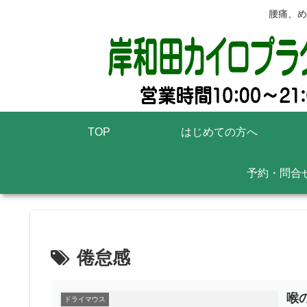
腰痛、め
TOP
はじめての方へ
予約・問合
倦怠感
喉
ドライマウス