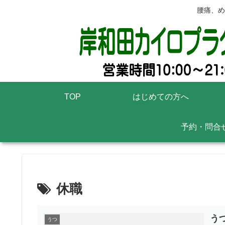
腰痛、め
TOP
はじめての方へ
予約・問合
休職
う
うつ