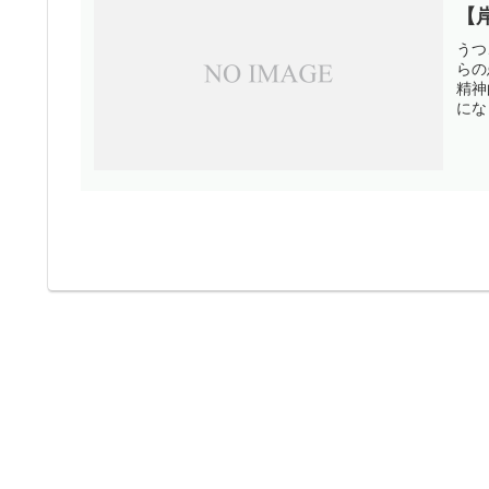
【
うつ
らの
精神
にな