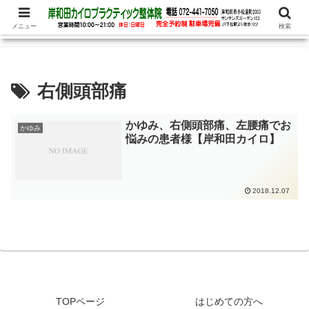
腰痛、めまい、頭痛の他、パニック障害、不安・恐怖症など心理的な症状もお
任せ下さい
メニュー
検索
右側頭部痛
かゆみ、右側頭部痛、左腰痛でお
かゆみ
悩みの患者様【岸和田カイロ】
2018.12.07
TOPページ
はじめての方へ