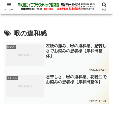
腰痛、めまい、頭痛の他、パニック障害、不安・恐怖症など心理的な症状もお
任せ下さい
メニュー
検索
喉の違和感
左腰の痛み、喉の違和感、息苦し
咳込み
さでお悩みの患者様【岸和田整
体】
2023.07.17
息苦しさ、喉の違和感、花粉症で
くしゃみ
お悩みの患者様【岸和田整体】
2023.03.20