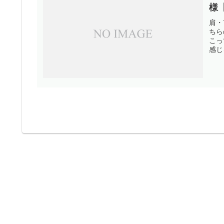
様
肩・
ちら
こっ
感じ