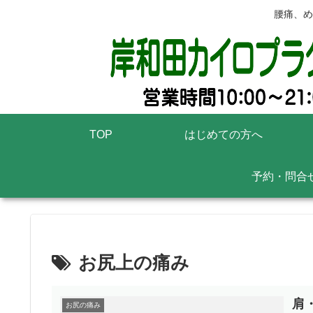
腰痛、め
TOP
はじめての方へ
予約・問合
お尻上の痛み
肩
お尻の痛み