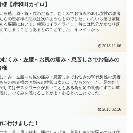
者様【岸和田カイロ】
いら感、肩・首・腰のだるさ、むくみでお悩みの30代女性の患者
ちらの患者様の症状は次のようなものでした。いらいら感は家庭
ある要因において、頻繁にイライライし、時には気分がかなり落
んでしまうこともあるとのことでした。イライラから...
2018.11.06
のむくみ・左腰～お尻の痛み・息苦しさでお悩みの
者様
むくみ・左腰～お尻の痛み・息苦しさでお悩みの50代男性の患者
ちらの患者様のお悩みの症状は次のようなものでした。足のむく
関してはデスクワークが多いこともある為か足の裏側にすごい重
感じ、むくみを感じることがよくあるとのことでした...
2018.02.16
行に行けました！
つき、首・肩・背中・腰のしんどさ、息苦しさでお悩みの６０代