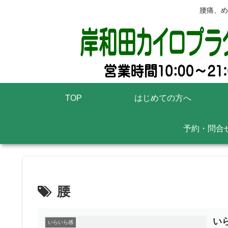
腰痛、め
TOP
はじめての方へ
予約・問合
腰
い
いらいら感