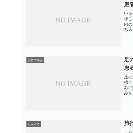
患
いら
様こ
内の
ち込
足
お尻の痛み
患
足の
様こ
みに
みを
旅
しんどさ
ふら