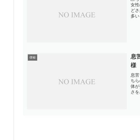
女性
どさ
多い
息
便秘
様
息苦
ちら
体が
さを